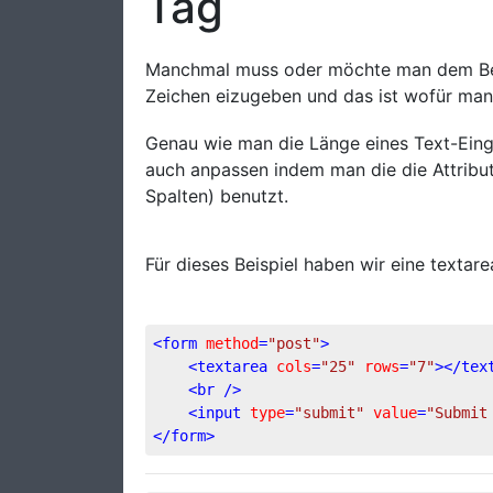
Tag
Manchmal muss oder möchte man dem Besu
Zeichen eizugeben und das ist wofür man
Genau wie man die Länge eines Text-Eing
auch anpassen indem man die die Attribu
Spalten) benutzt.
Für dieses Beispiel haben wir eine textare
<
form
method
=
"post"
>
<
textarea
cols
=
"25"
rows
=
"7"
>
</
tex
<
br
 />
<
input
type
=
"submit"
value
=
"Submit
</
form
>