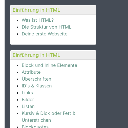
Einführung in HTML
Was ist HTML?
Die Struktur von HTML
Deine erste Webseite
Einführung in HTML
Block und Inline Elemente
Attribute
Überschriften
ID's & Klassen
Links
Bilder
Listen
Kursiv & Dick oder Fett &
Unterstrichen
Blockquotes