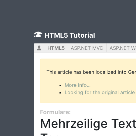
HTML5 Tutorial
HTML5
ASP.NET MVC
ASP.NET W
This article has been localized into G
More info...
Looking for the original article
Formulare:
Mehrzeilige Text