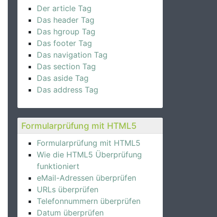
Der article Tag
Das header Tag
Das hgroup Tag
Das footer Tag
Das navigation Tag
Das section Tag
Das aside Tag
Das address Tag
Formularprüfung mit HTML5
Formularprüfung mit HTML5
Wie die HTML5 Überprüfung
funktioniert
eMail-Adressen überprüfen
URLs überprüfen
Telefonnummern überprüfen
Datum überprüfen