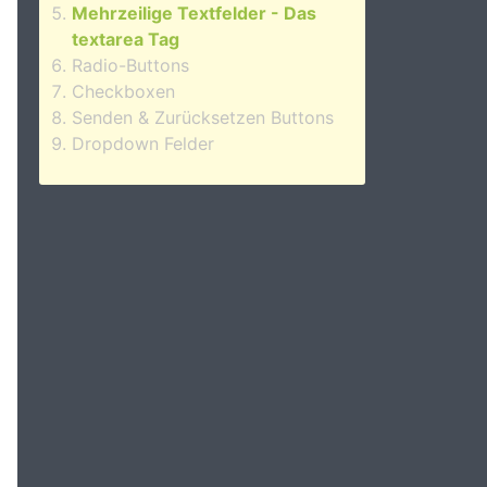
Mehrzeilige Textfelder - Das
textarea Tag
Radio-Buttons
Checkboxen
Senden & Zurücksetzen Buttons
Dropdown Felder