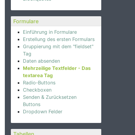
Formulare
Einführung in Formulare
Erstellung des ersten Formulars
Gruppierung mit dem "fieldset"
Tag
Daten absenden
Mehrzeilige Textfelder - Das
textarea Tag
Radio-Buttons
Checkboxen
Senden & Zurücksetzen
Buttons
Dropdown Felder
Tabellen