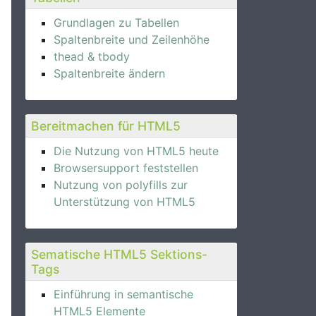
Grundlagen zu Tabellen
Spaltenbreite und Zeilenhöhe
thead & tbody
Spaltenbreite ändern
Bereitmachen für HTML5
Die Nutzung von HTML5 heute
Browsersupport feststellen
Nutzung von polyfills zur
Unterstützung von HTML5
Sematische HTML5 Sektions-
Tags
Einführung in semantische
HTML5 Elemente