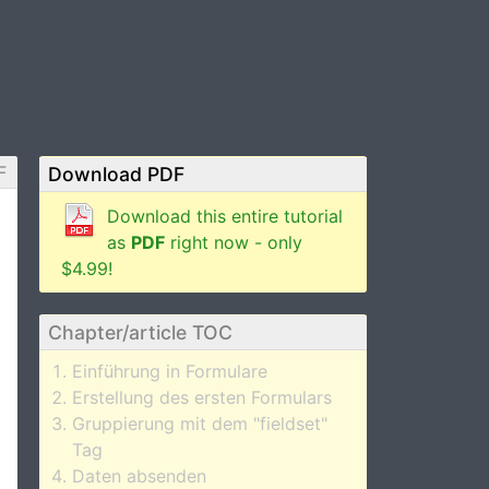
F
Download PDF
Download this entire tutorial
as
PDF
right now - only
$4.99!
Chapter/article TOC
Einführung in Formulare
Erstellung des ersten Formulars
Gruppierung mit dem "fieldset"
Tag
Daten absenden