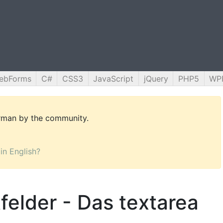
ebForms
C#
CSS3
JavaScript
jQuery
PHP5
WP
erman by the community.
 in English?
felder - Das textarea