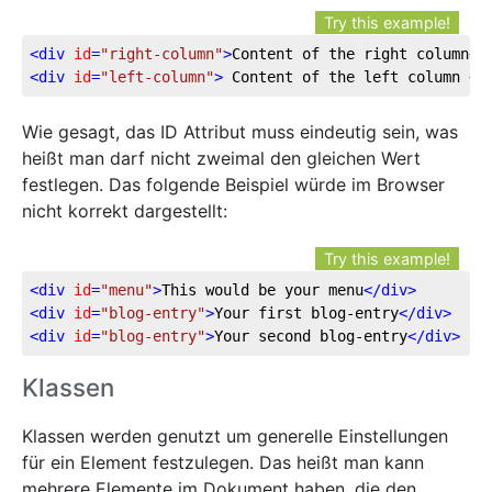
Try this example!
<
div
id
=
"right-column"
>
Content of the right column
</
<
div
id
=
"left-column"
>
 Content of the left column 
</
Wie gesagt, das ID Attribut muss eindeutig sein, was
heißt man darf nicht zweimal den gleichen Wert
festlegen. Das folgende Beispiel würde im Browser
nicht korrekt dargestellt:
Try this example!
<
div
id
=
"menu"
>
This would be your menu
</
div
>
<
div
id
=
"blog-entry"
>
Your first blog-entry
</
div
>
<
div
id
=
"blog-entry"
>
Your second blog-entry
</
div
>
Klassen
Klassen werden genutzt um generelle Einstellungen
für ein Element festzulegen. Das heißt man kann
mehrere Elemente im Dokument haben, die den