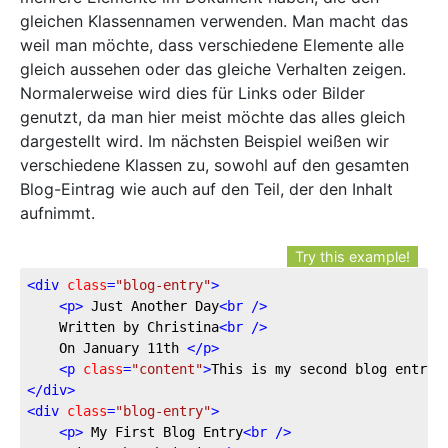
gleichen Klassennamen verwenden. Man macht das
weil man möchte, dass verschiedene Elemente alle
gleich aussehen oder das gleiche Verhalten zeigen.
Normalerweise wird dies für Links oder Bilder
genutzt, da man hier meist möchte das alles gleich
dargestellt wird. Im nächsten Beispiel weißen wir
verschiedene Klassen zu, sowohl auf den gesamten
Blog-Eintrag wie auch auf den Teil, der den Inhalt
aufnimmt.
Try this example!
<
div
class
=
"blog-entry"
>
<
p
>
 Just Another Day
<
br
 />
	Written by Christina
<
br
 />
	On January 11th 
</
p
>
<
p
class
=
"content"
>
This is my second blog entry,
</
div
>
<
div
class
=
"blog-entry"
>
<
p
>
 My First Blog Entry
<
br
 />