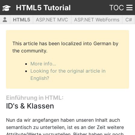
HTML5 Tutorial
TOC
HTML5
ASP.NET MVC
ASP.NET WebForms
C#
CSS3
JavaScript
jQuery
PHP5
WPF
This article has been localized into German by
the community.
More info...
Looking for the original article in
English?
Einführung in HTML:
ID's & Klassen
Nun da wir angefangen haben unseren Inhalt auch
semantisch zu unterteilen, ist es an der Zeit weitere
Attribute/Werte vorzustellen. Bisher haben wir noch