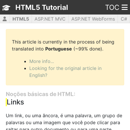
HTML5 Tutorial
TOC
HTML5
ASP.NET MVC
ASP.NET WebForms
C#
CSS3
JavaScript
jQuery
PHP5
WPF
This article is currently in the process of being
translated into
Portuguese
(~99% done).
More info...
Looking for the original article in
English?
Noções básicas de HTML:
Links
Um link, ou uma âncora, é uma palavra, um grupo de
palavras ou uma imagem que você pode clicar para
saltar para outro documento ou para uma parte