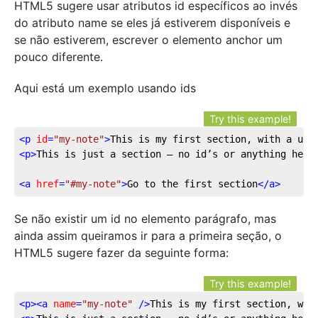
HTML5 sugere usar atributos id específicos ao invés
do atributo name se eles já estiverem disponíveis e
se não estiverem, escrever o elemento anchor um
pouco diferente.
Aqui está um exemplo usando ids
Try this example!
<
p
id
=
"my-note"
>
This is my first section, with a uni
<
p
>
This is just a section – no id’s or anything here
<
a
href
=
"#my-note"
>
Go to the first section
</
a
>
Se não existir um id no elemento parágrafo, mas
ainda assim queiramos ir para a primeira seção, o
HTML5 sugere fazer da seguinte forma:
Try this example!
<
p
>
<
a
name
=
"my-note"
 />
This is my first section, wit