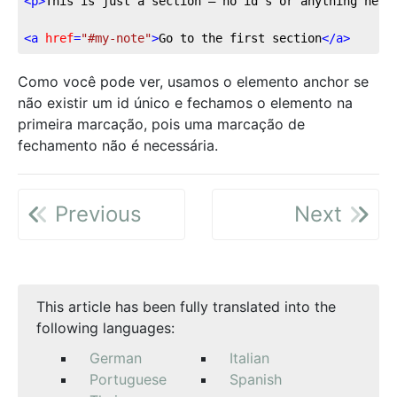
<
p
>
This is just a section – no id’s or anything here
<
a
href
=
"#my-note"
>
Go to the first section
</
a
>
Como você pode ver, usamos o elemento anchor se
não existir um id único e fechamos o elemento na
primeira marcação, pois uma marcação de
fechamento não é necessária.
Previous
Next
This article has been fully translated into the
following languages:
German
Italian
Portuguese
Spanish