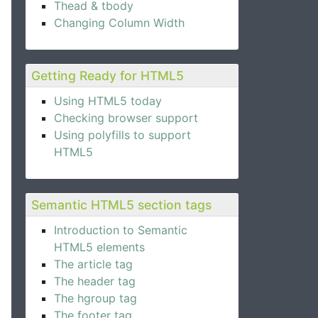
Thead & tbody
Changing Column Width
Getting Ready for HTML5
Using HTML5 today
Checking browser support
Using polyfills to support
HTML5
Semantic HTML5 section tags
Introduction to Semantic
HTML5 elements
The article tag
The header tag
The hgroup tag
The footer tag