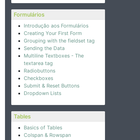
Formulários
Introdução aos Formulários
Creating Your First Form
Grouping with the fieldset tag
Sending the Data
Multiline Textboxes - The
textarea tag
Radiobuttons
Checkboxes
Submit & Reset Buttons
Dropdown Lists
Tables
Basics of Tables
Colspan & Rowspan