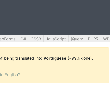
ebForms
C#
CSS3
JavaScript
jQuery
PHP5
WP
 of being translated into
Portuguese
(~99% done).
 in English?