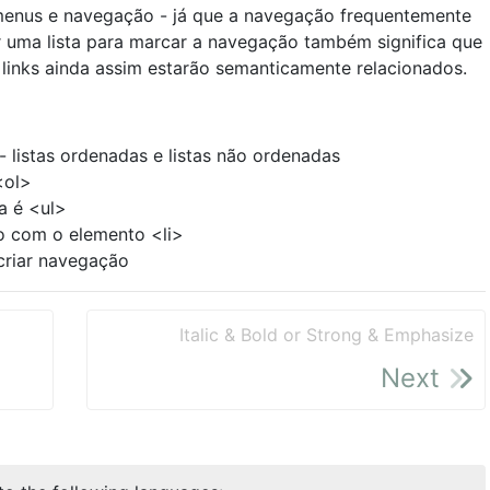
 menus e navegação - já que a navegação frequentemente
r uma lista para marcar a navegação também significa que
 links ainda assim estarão semanticamente relacionados.
 - listas ordenadas e listas não ordenadas
<ol>
a é <ul>
o com o elemento <li>
 criar navegação
Italic & Bold or Strong & Emphasize
Next