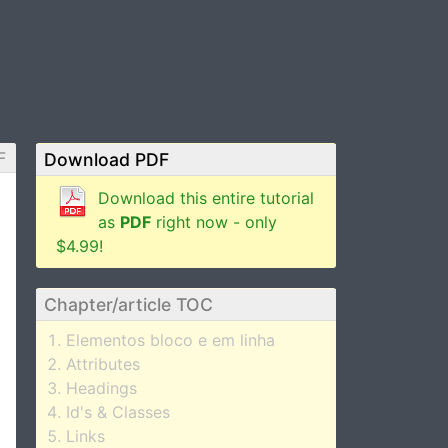
F
Download PDF
Download this entire tutorial
as
PDF
right now - only
$4.99!
Chapter/article TOC
Elementos bloco e em linha
Attributes
Headings
Id's & Classes
Links