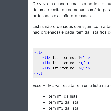
De vez em quando uma lista pode ser muit
de uma receita ou como um sumário para u
ordenadas e as não ordenadas.
Listas não ordenadas começam com a tag d
não ordenada) e cada item da lista fica dent
<
ul
>
<
li
>
List item no. 1
</
li
>
<
li
>
List item no. 2
</
li
>
<
li
>
List item no. 3
</
li
>
</
ul
>
Esse HTML vai resultar em uma lista não 
Item nº1 da lista
Item nº2 da lista
Item nº3 da lista