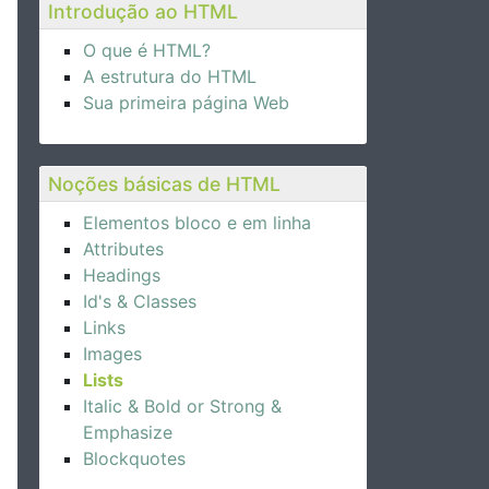
Introdução ao HTML
O que é HTML?
A estrutura do HTML
Sua primeira página Web
Noções básicas de HTML
Elementos bloco e em linha
Attributes
Headings
Id's & Classes
Links
Images
Lists
Italic & Bold or Strong &
Emphasize
Blockquotes