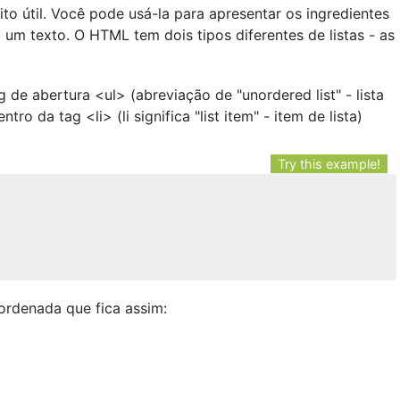
o útil. Você pode usá-la para apresentar os ingredientes
m texto. O HTML tem dois tipos diferentes de listas - as
e abertura <ul> (abreviação de "unordered list" - lista
ro da tag <li> (li significa "list item" - item de lista)
Try this example!
ordenada que fica assim: