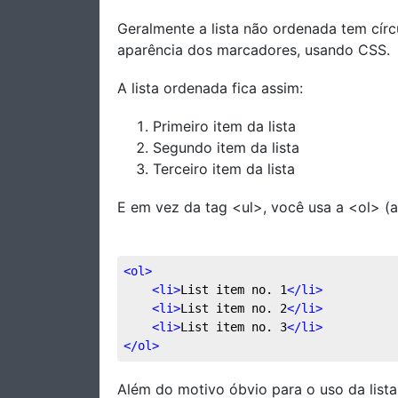
Geralmente a lista não ordenada tem cí
aparência dos marcadores, usando CSS.
A lista ordenada fica assim:
Primeiro item da lista
Segundo item da lista
Terceiro item da lista
E em vez da tag <ul>, você usa a <ol> (ab
<
ol
>
<
li
>
List item no. 1
</
li
>
<
li
>
List item no. 2
</
li
>
<
li
>
List item no. 3
</
li
>
</
ol
>
Além do motivo óbvio para o uso da lista