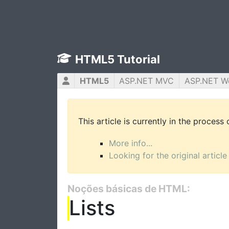
HTML5 Tutorial
HTML5
ASP.NET MVC
ASP.NET W
This article is currently in the process
More info...
Looking for the original article
Noções básicas de HTML:
Lists