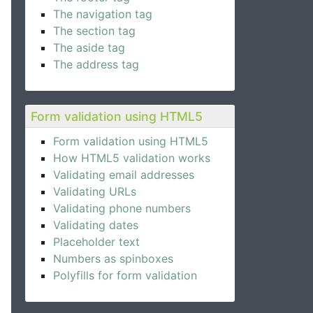
The navigation tag
The section tag
The aside tag
The address tag
Form validation using HTML5
Form validation using HTML5
How HTML5 validation works
Validating email addresses
Validating URLs
Validating phone numbers
Validating dates
Placeholder text
Numbers as spinboxes
Polyfills for form validation