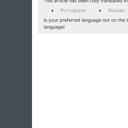
This article has been fully translated i
Portuguese
Russian
Is your preferred language not on the l
language!