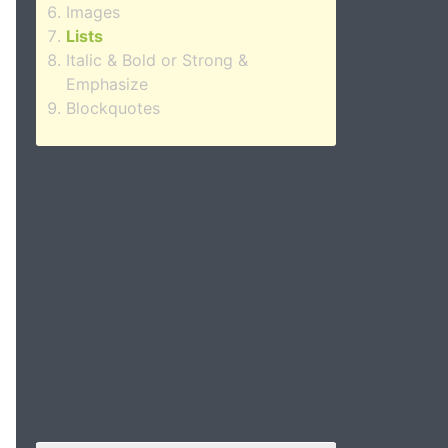
Images
Lists
Italic & Bold or Strong &
Emphasize
Blockquotes