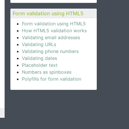
Form validation using HTML5
Form validation using HTML5
How HTML5 validation works
Validating email addresses
Validating URLs
Validating phone numbers
Validating dates
Placeholder text
Numbers as spinboxes
Polyfills for form validation