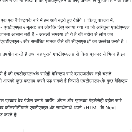
ारे में जो भी सीखा है वह एचटीएमएल५ के लिए अभीभी लागु होता है - तो चिंता
 एक वैशिष्ट्यके बारे में हम आगे बढ़ते हुए देखेंगे । किन्तु वास्तव में,
ै - एचटीएमएल५ मूलतः उन लोगोंके लिए बनाया गया था जो अधिकृत एचटीएमएल
ि जानना आसान नही है - असली समस्या तो ये है की बहोत से लोग जब
ें "एचटीएमएल५ और सम्बंधित मानक जैसे की सीएसएस३" का उल्लेख करते है ।
ा उपयोग करते है तथा वह पुराने एचटीएमएल४ से किस प्रकार से भिन्न है इन
ै की एचटीएमएल५के सारेही वैशिष्ट्य सारे ब्राउजर्सपर नहीं चलते -
े आपको कुछ बदलाव करने पड़ सकते है जिससे एचटीएमएल५के कुछ वैशिष्ट्य
स प्रकार वेब पेजेस बनाये जायेंगे. अँपल और गूगलका पेहलेसेही बहोत सारे
ाईड वेब कॉनसॉर्टीयमने एचटीएमएल५के समर्थनार्थ अपने xHTML के Next
ु करते है!