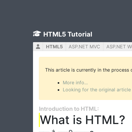
HTML5 Tutorial
HTML5
ASP.NET MVC
ASP.NET W
This article is currently in the process
More info...
Looking for the original article
Introduction to HTML:
What is HTML?