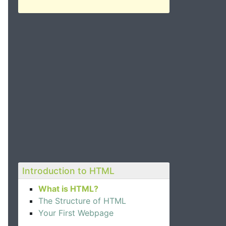
Introduction to HTML
What is HTML?
The Structure of HTML
Your First Webpage