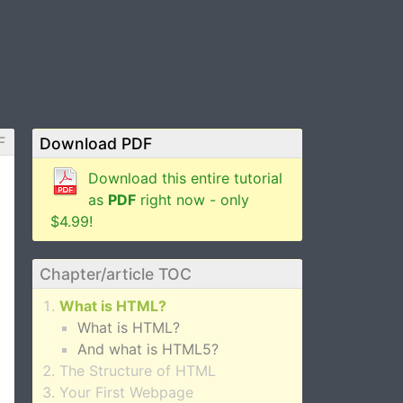
F
Download PDF
Download this entire tutorial
as
PDF
right now - only
$4.99!
Chapter/article TOC
What is HTML?
What is HTML?
And what is HTML5?
The Structure of HTML
Your First Webpage