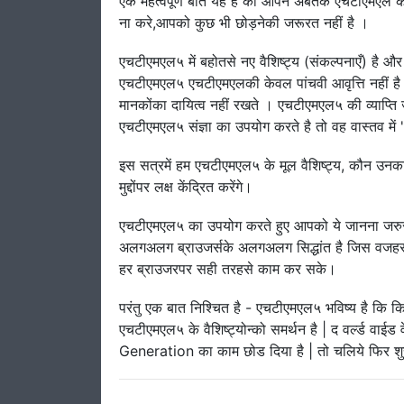
एक महत्वपूर्ण बात यह है की आपने अबतक एचटीएमएल के ब
ना करे,आपको कुछ भी छोड़नेकी जरूरत नहीं है ।
एचटीएमएल५ में बहोतसे नए वैशिष्ट्य (संकल्पनाएँ) है और एक
एचटीएमएल५ एचटीएमएलकी केवल पांचवी आवृत्ति नहीं ह
मानकोंका दायित्व नहीं रखते । एचटीएमएल५ की व्याप्त
एचटीएमएल५ संज्ञा का उपयोग करते है तो वह वास्तव म
इस सत्रमें हम एचटीएमएल५ के मूल वैशिष्ट्य, कौन उनक
मुद्दोंपर लक्ष केंद्रित करेंगे।
एचटीएमएल५ का उपयोग करते हुए आपको ये जानना जरुरी ह
अलगअलग ब्राउजर्सके अलगअलग सिद्धांत है जिस वजहस
हर ब्राउजरपर सही तरहसे काम कर सके।
परंतु एक बात निश्चित है - एचटीएमएल५ भविष्य है कि कि
एचटीएमएल५ के वैशिष्ट्योन्को समर्थन है | द वर्ल्ड व
Generation का काम छोड दिया है | तो चलिये फिर शुर