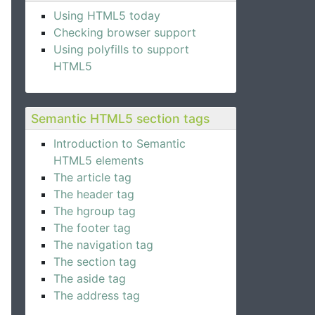
Using HTML5 today
Checking browser support
Using polyfills to support
HTML5
Semantic HTML5 section tags
Introduction to Semantic
HTML5 elements
The article tag
The header tag
The hgroup tag
The footer tag
The navigation tag
The section tag
The aside tag
The address tag