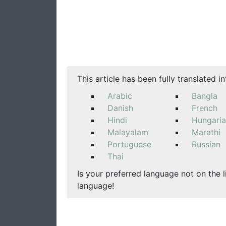
This article has been fully translated i
Arabic
Bangla
Danish
French
Hindi
Hungari
Malayalam
Marathi
Portuguese
Russian
Thai
Is your preferred language not on the l
language!