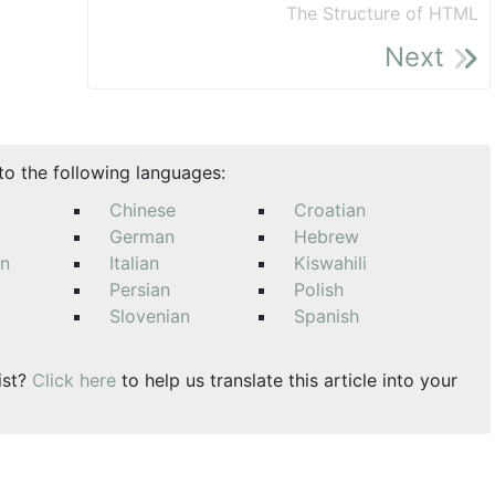
The Structure of HTML
Next
nto the following languages:
Chinese
Croatian
German
Hebrew
an
Italian
Kiswahili
Persian
Polish
Slovenian
Spanish
ist?
Click here
to help us translate this article into your