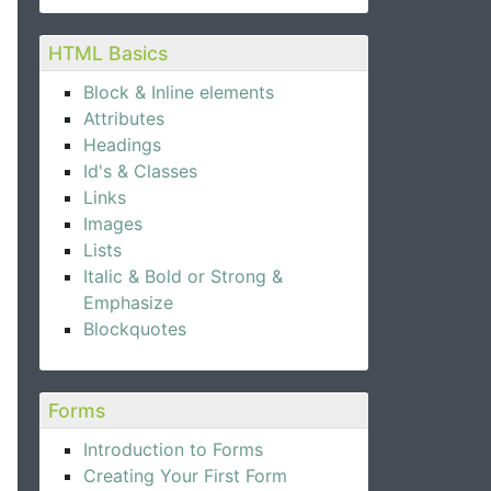
HTML Basics
Block & Inline elements
Attributes
Headings
Id's & Classes
Links
Images
Lists
Italic & Bold or Strong &
Emphasize
Blockquotes
Forms
Introduction to Forms
Creating Your First Form