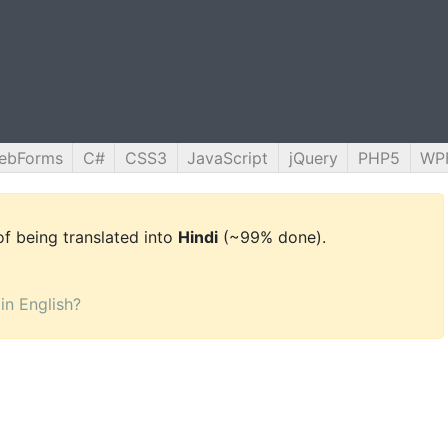
ebForms
C#
CSS3
JavaScript
jQuery
PHP5
WP
 of being translated into
Hindi
(~99% done).
 in English?