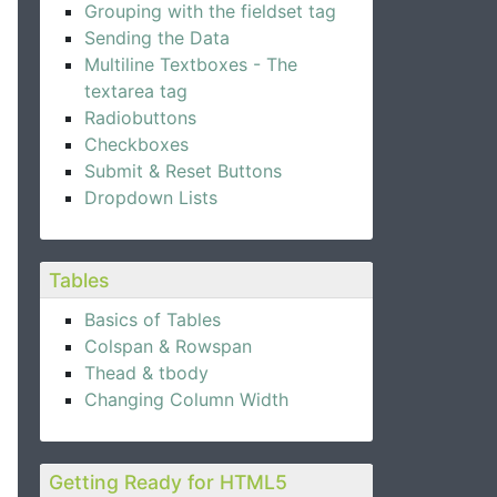
Grouping with the fieldset tag
Sending the Data
Multiline Textboxes - The
textarea tag
Radiobuttons
Checkboxes
Submit & Reset Buttons
Dropdown Lists
Tables
Basics of Tables
Colspan & Rowspan
Thead & tbody
Changing Column Width
Getting Ready for HTML5