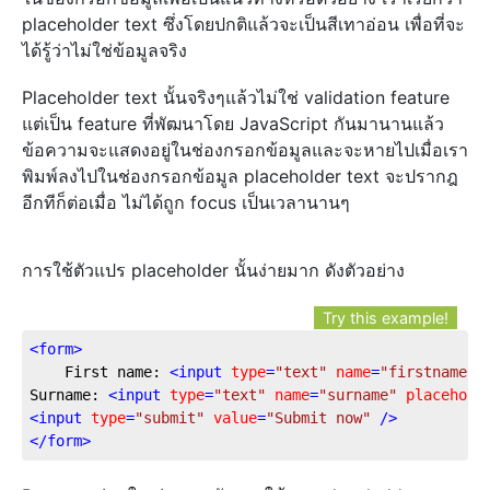
placeholder text ซึ่งโดยปกติแล้วจะเป็นสีเทาอ่อน เพื่อที่จะ
ได้รู้ว่าไม่ใช่ข้อมูลจริง
Placeholder text นั้นจริงๆแล้วไม่ใช่ validation feature
แต่เป็น feature ที่พัฒนาโดย JavaScript กันมานานแล้ว
ข้อความจะแสดงอยู่ในช่องกรอกข้อมูลและจะหายไปเมื่อเรา
พิมพ์ลงไปในช่องกรอกข้อมูล placeholder text จะปรากฎ
อีกทีก็ต่อเมื่อ ไม่ได้ถูก focus เป็นเวลานานๆ
การใช้ตัวแปร placeholder นั้นง่ายมาก ดังตัวอย่าง
Try this example!
<
form
>
	First name: 
<
input
type
=
"text"
name
=
"firstname"
Surname: 
<
input
type
=
"text"
name
=
"surname"
placehold
<
input
type
=
"submit"
value
=
"Submit now"
 />
</
form
>