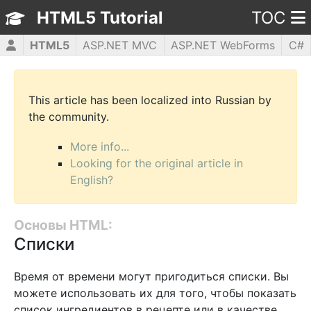
HTML5 Tutorial
TOC
HTML5
ASP.NET MVC
ASP.NET WebForms
C#
CSS3
JavaScript
jQuery
PHP5
WPF
This article has been localized into Russian by
the community.
More info...
Looking for the original article in
English?
Основы HTML:
Списки
Время от времени могут пригодиться списки. Вы
можете использовать их для того, чтобы показать
список ингредиентов в рецепте или в качестве