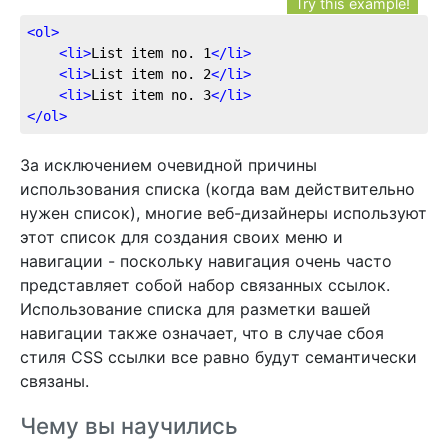
Try this example!
<
ol
>
<
li
>
List item no. 1
</
li
>
<
li
>
List item no. 2
</
li
>
<
li
>
List item no. 3
</
li
>
</
ol
>
За исключением очевидной причины
использования списка (когда вам действительно
нужен список), многие веб-дизайнеры используют
этот список для создания своих меню и
навигации - поскольку навигация очень часто
представляет собой набор связанных ссылок.
Использование списка для разметки вашей
навигации также означает, что в случае сбоя
стиля CSS ссылки все равно будут семантически
связаны.
Чему вы научились