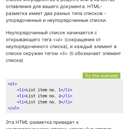
оглавления для вашего документа. HTML-
разметка имеет два разных типа списков -
упорядоченные и неупорядоченные списки.
Неупорядоченный список начинается с
открывающего тега <ul> (сокращение от
неупорядоченного списка), и каждый элемент в
списке окружен тегом <li> (li обозначает элемент
списка)
Try this example!
<
ul
>
<
li
>
List item no. 1
</
li
>
<
li
>
List item no. 2
</
li
>
<
li
>
List item no. 3
</
li
>
</
ul
>
Эта HTML-разметка приведет к