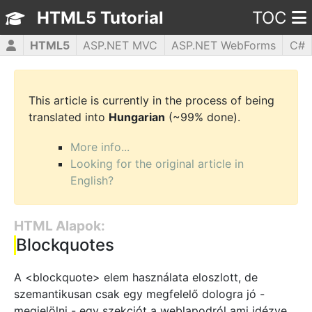
HTML5 Tutorial
TOC
HTML5
ASP.NET MVC
ASP.NET WebForms
C#
CSS3
JavaScript
jQuery
PHP5
WPF
This article is currently in the process of being
translated into
Hungarian
(~99% done).
More info...
Looking for the original article in
English?
HTML Alapok:
Blockquotes
A <blockquote> elem használata eloszlott, de
szemantikusan csak egy megfelelő dologra jó -
megjelölni - egy szekciót a weblapodról ami idézve