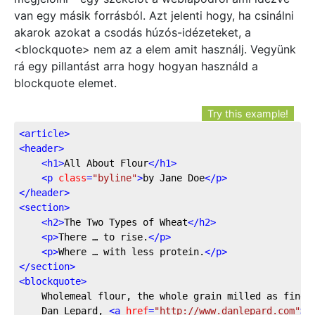
van egy másik forrásból. Azt jelenti hogy, ha csinálni
akarok azokat a csodás húzós-idézeteket, a
<blockquote> nem az a elem amit használj. Vegyünk
rá egy pillantást arra hogy hogyan használd a
blockquote elemet.
Try this example!
<
article
>
<
header
>
<
h1
>
All About Flour
</
h1
>
<
p
class
=
"byline"
>
by Jane Doe
</
p
>
</
header
>
<
section
>
<
h2
>
The Two Types of Wheat
</
h2
>
<
p
>
There … to rise.
</
p
>
<
p
>
Where … with less protein.
</
p
>
</
section
>
<
blockquote
>
	Wholemeal flour, the whole grain milled as fine
	Dan Lepard, 
<
a
href
=
"http://www.danlepard.com"
>
d