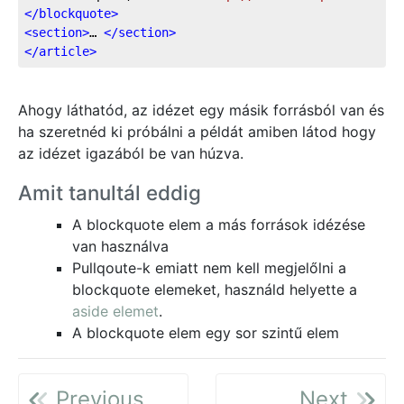
</
blockquote
>
<
section
>
… 
</
section
>
</
article
>
Ahogy láthatód, az idézet egy másik forrásból van és
ha szeretnéd ki próbálni a példát amiben látod hogy
az idézet igazából be van húzva.
Amit tanultál eddig
A blockquote elem a más források idézése
van használva
Pullqoute-k emiatt nem kell megjelőlni a
blockquote elemeket, használd helyette a
aside elemet
.
A blockquote elem egy sor szintű elem
Previous
Next