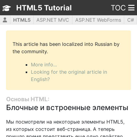
HTML5 Tutorial
TOC
HTML5
ASP.NET MVC
ASP.NET WebForms
C#
CSS3
JavaScript
jQuery
PHP5
WPF
This article has been localized into Russian by
the community.
More info...
Looking for the original article in
English?
Основы HTML:
Блочные и встроенные элементы
Мы посмотрели на некоторые элементы HTML5,
из которых состоит веб-страница. А теперь
пришло время представить еще одно свойство