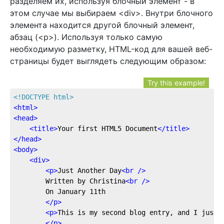
разделяем их, используя блочный элемент - в
этом случае мы выбираем <div>. Внутри блочного
элемента находится другой блочный элемент,
абзац (<p>). Используя только самую
необходимую разметку, HTML-код для вашей веб-
страницы будет выглядеть следующим образом:
Try this example!
<!DOCTYPE 
html
>
<
html
>
<
head
>
<
title
>
Your first HTML5 Document
</
title
>
</
head
>
<
body
>
<
div
>
<
p
>
Just Another Day
<
br
 />
		Written by Christina
<
br
 />
		On January 11th

</
p
>
<
p
>
This is my second blog entry, and I just w
</
p
>