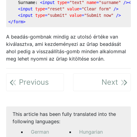
	Surname: 
<
input
type
=
"text"
name
=
"surname"
 />
<
br
<
input
type
=
"reset"
value
=
"Clear form"
 />
<
input
type
=
"submit"
value
=
"Submit now"
 />
</
form
>
A beadás-gombnak mindig az utolsó értéke van
kiválasztva, ami kezdeményezi az űrlap beadását
ahol pedig a visszaállítás-gomb minden alkalommal
meg lehet nyomni az űrlap kitöltése során.
Previous
Next
This article has been fully translated into the
following languages:
German
Hungarian