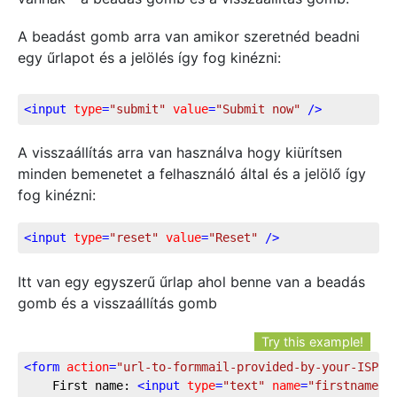
A beadást gomb arra van amikor szeretnéd beadni
egy űrlapot és a jelölés így fog kinézni:
<
input
type
=
"submit"
value
=
"Submit now"
 />
A visszaállítás arra van használva hogy kiürítsen
minden bemenetet a felhasználó által és a jelölő így
fog kinézni:
<
input
type
=
"reset"
value
=
"Reset"
 />
Itt van egy egyszerű űrlap ahol benne van a beadás
gomb és a visszaállítás gomb
Try this example!
<
form
action
=
"url-to-formmail-provided-by-your-ISP"
	First name: 
<
input
type
=
"text"
name
=
"firstname"
 