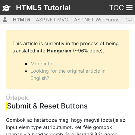
HTML5 Tutorial
TOC
HTML5
ASP.NET MVC
ASP.NET WebForms
C#
CSS3
JavaScript
jQuery
PHP5
WPF
This article is currently in the process of being
translated into
Hungarian
(~96% done).
More info...
Looking for the original article in
English?
Űrlapok:
Submit & Reset Buttons
Gombok az határozza meg, hogy megváltoztatja az
input elem type attribútumot. Két féle gombok
vannak - a beadás gomb és a visszaállítás gomb.