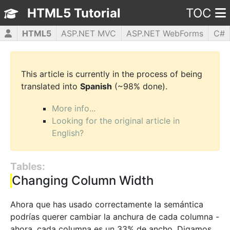
HTML5 Tutorial
TOC
HTML5
ASP.NET MVC
ASP.NET WebForms
C#
CSS3
JavaScript
jQuery
PHP5
WPF
This article is currently in the process of being
translated into
Spanish
(~98% done).
More info...
Looking for the original article in
English?
Tables:
Changing Column Width
Ahora que has usado correctamente la semántica
podrías querer cambiar la anchura de cada columna -
ahora, cada columna es un 33% de ancho. Digamos