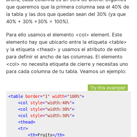
que queremos que la primera columna sea el 40% de
la tabla y las dos que quedan sean del 30% (ya que
40% + 30% +30% = 100%).
Para ello usamos el elemento <col> element. Este
elemento hay que ubicarlo entre la etiqueta <table>
y la etiqueta <thead> y usamos el atributo de estilo
para definir el ancho de las columnas. El elemento
<col> no necesita etiqueta de cierre y necesitas uno
para cada columna de tu tabla. Veamos un ejemplo:
Try this example!
<
table
border
=
"1"
width
=
"100%"
>
<
col
style
=
"width:40%"
>
<
col
style
=
"width:30%"
>
<
col
style
=
"width:30%"
>
<
thead
>
<
tr
>
<
th
>
Fruits
</
th
>